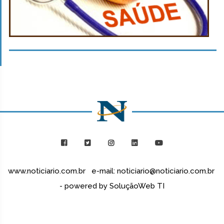
www.noticiario.com.br e-mail: noticiario@noticiario.com.br
- powered by SoluçãoWeb TI