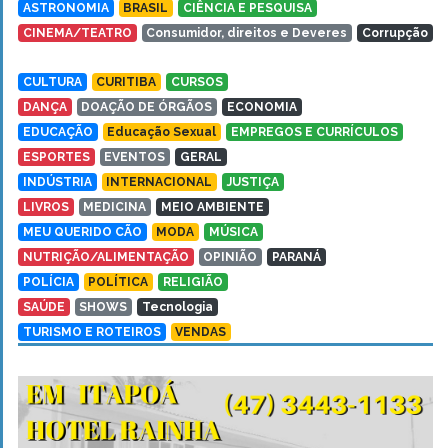
ASTRONOMIA
BRASIL
CIÊNCIA E PESQUISA
CINEMA/TEATRO
Consumidor, direitos e Deveres
Corrupção
CULTURA
CURITIBA
CURSOS
DANÇA
DOAÇÃO DE ÓRGÃOS
ECONOMIA
EDUCAÇÃO
Educação Sexual
EMPREGOS E CURRÍCULOS
ESPORTES
EVENTOS
GERAL
INDÚSTRIA
INTERNACIONAL
JUSTIÇA
LIVROS
MEDICINA
MEIO AMBIENTE
MEU QUERIDO CÃO
MODA
MÚSICA
NUTRIÇÃO/ALIMENTAÇÃO
OPINIÃO
PARANÁ
POLÍCIA
POLÍTICA
RELIGIÃO
SAÚDE
SHOWS
Tecnologia
TURISMO E ROTEIROS
VENDAS