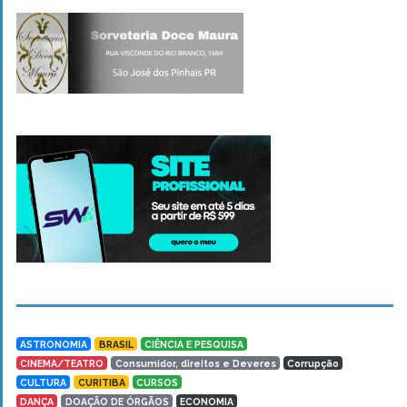
ASTRONOMIA
BRASIL
CIÊNCIA E PESQUISA
CINEMA/TEATRO
Consumidor, direitos e Deveres
Corrupção
CULTURA
CURITIBA
CURSOS
DANÇA
DOAÇÃO DE ÓRGÃOS
ECONOMIA