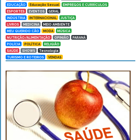
EDUCAÇÃO
Educação Sexual
EMPREGOS E CURRÍCULOS
ESPORTES
EVENTOS
GERAL
INDÚSTRIA
INTERNACIONAL
JUSTIÇA
LIVROS
MEDICINA
MEIO AMBIENTE
MEU QUERIDO CÃO
MODA
MÚSICA
NUTRIÇÃO/ALIMENTAÇÃO
OPINIÃO
PARANÁ
POLÍCIA
POLÍTICA
RELIGIÃO
SAÚDE
SHOWS
Tecnologia
TURISMO E ROTEIROS
VENDAS