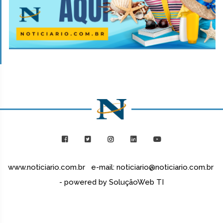
www.noticiario.com.br e-mail: noticiario@noticiario.com.br
- powered by SoluçãoWeb TI