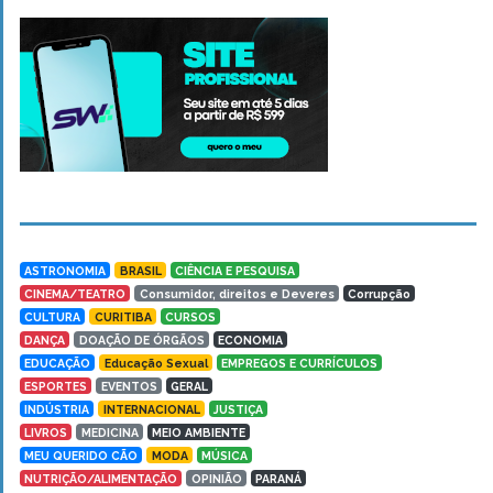
ASTRONOMIA
BRASIL
CIÊNCIA E PESQUISA
CINEMA/TEATRO
Consumidor, direitos e Deveres
Corrupção
CULTURA
CURITIBA
CURSOS
DANÇA
DOAÇÃO DE ÓRGÃOS
ECONOMIA
EDUCAÇÃO
Educação Sexual
EMPREGOS E CURRÍCULOS
ESPORTES
EVENTOS
GERAL
INDÚSTRIA
INTERNACIONAL
JUSTIÇA
LIVROS
MEDICINA
MEIO AMBIENTE
MEU QUERIDO CÃO
MODA
MÚSICA
NUTRIÇÃO/ALIMENTAÇÃO
OPINIÃO
PARANÁ