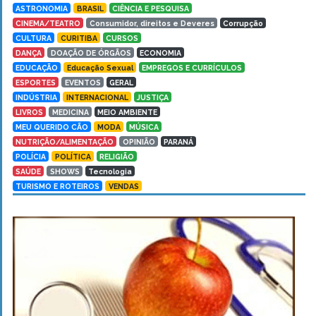
ASTRONOMIA
BRASIL
CIÊNCIA E PESQUISA
CINEMA/TEATRO
Consumidor, direitos e Deveres
Corrupção
CULTURA
CURITIBA
CURSOS
DANÇA
DOAÇÃO DE ÓRGÃOS
ECONOMIA
EDUCAÇÃO
Educação Sexual
EMPREGOS E CURRÍCULOS
ESPORTES
EVENTOS
GERAL
INDÚSTRIA
INTERNACIONAL
JUSTIÇA
LIVROS
MEDICINA
MEIO AMBIENTE
MEU QUERIDO CÃO
MODA
MÚSICA
NUTRIÇÃO/ALIMENTAÇÃO
OPINIÃO
PARANÁ
POLÍCIA
POLÍTICA
RELIGIÃO
SAÚDE
SHOWS
Tecnologia
TURISMO E ROTEIROS
VENDAS