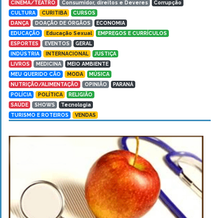
CINEMA/TEATRO
Consumidor, direitos e Deveres
Corrupção
CULTURA
CURITIBA
CURSOS
DANÇA
DOAÇÃO DE ÓRGÃOS
ECONOMIA
EDUCAÇÃO
Educação Sexual
EMPREGOS E CURRÍCULOS
ESPORTES
EVENTOS
GERAL
INDÚSTRIA
INTERNACIONAL
JUSTIÇA
LIVROS
MEDICINA
MEIO AMBIENTE
MEU QUERIDO CÃO
MODA
MÚSICA
NUTRIÇÃO/ALIMENTAÇÃO
OPINIÃO
PARANÁ
POLÍCIA
POLÍTICA
RELIGIÃO
SAÚDE
SHOWS
Tecnologia
TURISMO E ROTEIROS
VENDAS