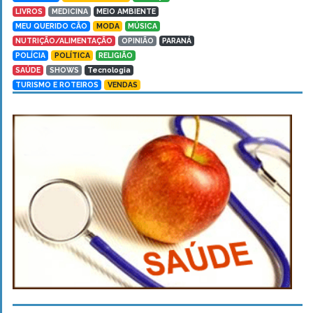
LIVROS
MEDICINA
MEIO AMBIENTE
MEU QUERIDO CÃO
MODA
MÚSICA
NUTRIÇÃO/ALIMENTAÇÃO
OPINIÃO
PARANÁ
POLÍCIA
POLÍTICA
RELIGIÃO
SAÚDE
SHOWS
Tecnologia
TURISMO E ROTEIROS
VENDAS