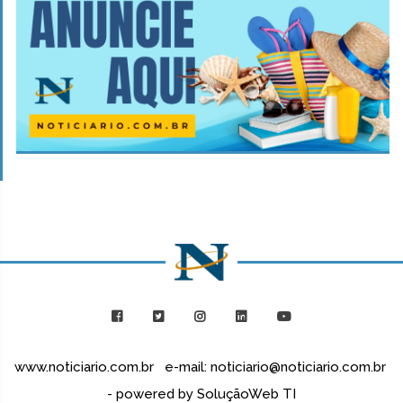
www.noticiario.com.br e-mail: noticiario@noticiario.com.br
- powered by SoluçãoWeb TI