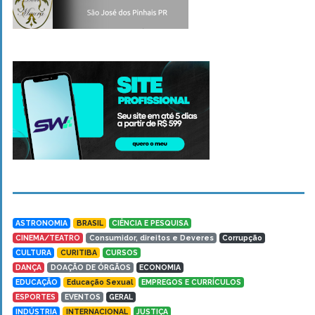
ASTRONOMIA
BRASIL
CIÊNCIA E PESQUISA
CINEMA/TEATRO
Consumidor, direitos e Deveres
Corrupção
CULTURA
CURITIBA
CURSOS
DANÇA
DOAÇÃO DE ÓRGÃOS
ECONOMIA
EDUCAÇÃO
Educação Sexual
EMPREGOS E CURRÍCULOS
ESPORTES
EVENTOS
GERAL
INDÚSTRIA
INTERNACIONAL
JUSTIÇA