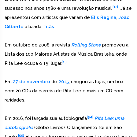
[12]
sucesso nos anos 1980 e uma revolução musical.
Já se
apresentou com artistas que variam de
Elis Regina
,
João
Gilberto
à banda
Titãs
.
Em outubro de 2008, a revista
Rolling Stone
promoveu a
Lista dos 100 Maiores Artistas da Música Brasileira, onde
[13]
Rita Lee ocupa o 15° lugar.
Em
27 de novembro
de
2015
, chegou as lojas, um box
com 20 CDs da carreira de Rita Lee e mais um CD com
raridades.
[54]
Em 2016, foi lançada sua autobiografia
Rita Lee: uma
autobiografia
(Globo Livros). O lançamento foi em São
[55]
Paulo.
Ela concedeu uma rara entrevista sobre o livro e