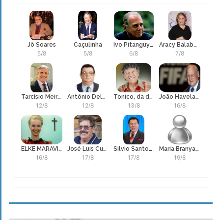
Jô Soares
Caçulinha
Ivo Pitanguy - Ivo Hélcio Jardim de Campos Pitanguy, cirurgião plástico
Aracy Balabanian
5/8
5/8
6/8
7/8
Tarcísio Meira, ator
Antônio Delfim Netto
Tonico, da dupla sertaneja que vendeu 150 milhões de discos
João Havelange, ex-residente da Federação Internacional de Futebol
12/8
12/8
13/8
16/8
ELKE MARAVILHA, Elke Georgievna Grunnupp, atriz e modelo
José Luis Cutrale
Silvio Santos, Senor Abravanel
Maria Branyas Morera
16/8
17/8
17/8
19/8