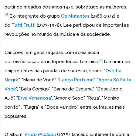
partir de meados dos anos 1970, sobretudo as mulheres.
[7]
Ex-integrante do grupo
Os Mutantes
(1966-1972) e
do
Tutti Frutti
(1973-1978), Lee participou de importantes
revoluções no mundo da música e da sociedade.
Canções, em geral regadas com ironia ácida
[8]
ou reivindicação da independência feminina,
tornaram-se
onipresentes nas paradas de sucesso, sendo "
Ovelha
Negra
", "Mania de Você", "
Lança Perfume
", "
Agora Só Falta
Você
", "Baila Comigo", "Banho de Espuma", "Desculpe o
Auê", "
Erva Venenosa
", "Amor e Sexo", "Reza", "Menino
bonito" , "Flagra" e "Doce vampiro", entre outras, as mais
populares.
O álbum,
Fruto Proibido
(1975), lançado juntamente com a