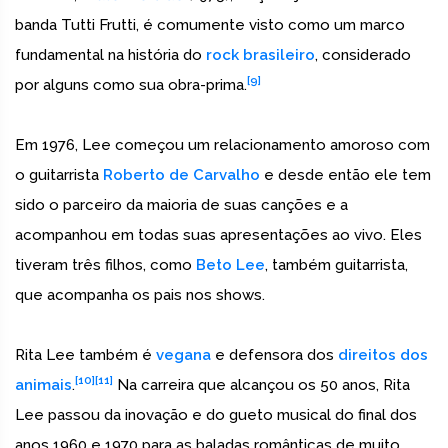
banda Tutti Frutti, é comumente visto como um marco
fundamental na história do
rock brasileiro
, considerado
[9]
por alguns como sua obra-prima.
Em 1976, Lee começou um relacionamento amoroso com
o guitarrista
Roberto de Carvalho
e desde então ele tem
sido o parceiro da maioria de suas canções e a
acompanhou em todas suas apresentações ao vivo. Eles
tiveram três filhos, como
Beto Lee
, também guitarrista,
que acompanha os pais nos shows.
Rita Lee também é
vegana
e defensora dos
direitos dos
[10]
[11]
animais
.
Na carreira que alcançou os 50 anos, Rita
Lee passou da inovação e do gueto musical do final dos
anos 1960 e 1970 para as baladas românticas de muito