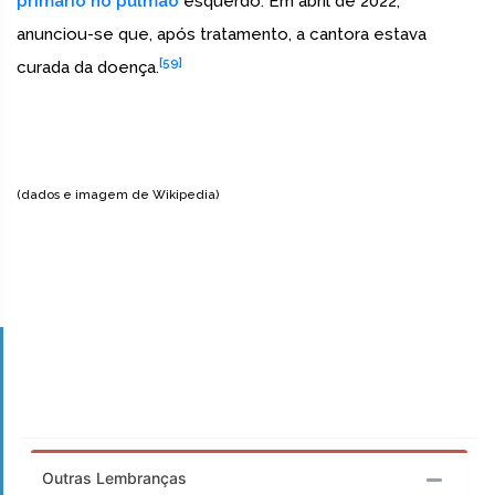
primário no pulmão
esquerdo. Em abril de 2022,
anunciou-se que, após tratamento, a cantora estava
[59]
curada da doença.
(dados e imagem de Wikipedia)
Outras Lembranças