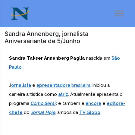
Sandra Annenberg, jornalista
Aniversariante de 5/Junho
Sandra Takser Annenberg Paglia
nascida em
São
Paulo
.
J
ornalista
e
apresentadora
brasileira
, iniciou a
carreira artística como
atriz
. Atualmente apresenta o
programa
Como Será?
,
e também é
âncora
e
editora-
chefe
do
Jornal Hoje
, ambos da
TV Globo
.