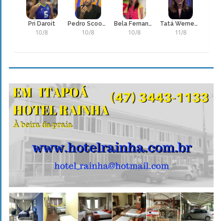
Pri Daroit
Pedro Scooby
Bela Fernandes
Tatá Werneck
10/8
10/8
10/8
11/8