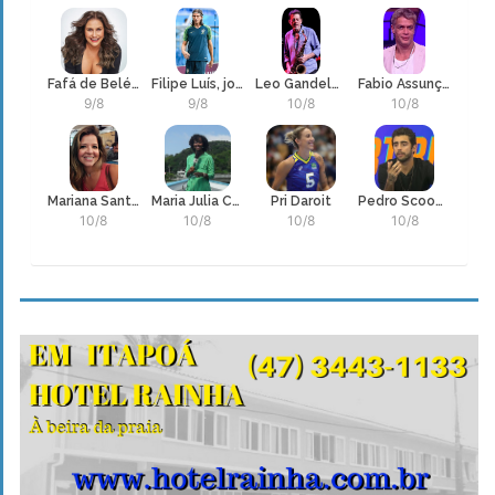
Fafá de Belém, Maria de Fátima Palha de Figueiredo
Filipe Luís, jogador e técnico de Futebol do Flamengo
Leo Gandelman
Fabio Assunção
9/8
9/8
10/8
10/8
Mariana Santos
Maria Julia Coutinho
Pri Daroit
Pedro Scooby
10/8
10/8
10/8
10/8