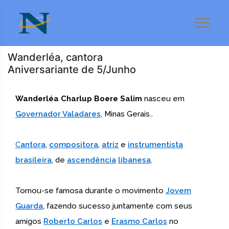
Wanderléa, cantora
Aniversariante de 5/Junho
Wanderléa Charlup Boere Salim
nasceu em
Governador Valadares
, Minas Gerais..
C
antora
,
compositora
,
atriz
e
instrumentista
brasileira
, de
ascendência
libanesa
.
Tornou-se famosa durante o movimento
Jovem
Guarda
, fazendo sucesso juntamente com seus
amigos
Roberto Carlos
e
Erasmo Carlos
no