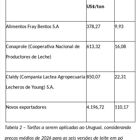
US$/ton
Alimentos Fray Bentos S.A
378,27
9,93
Conaprole (Cooperativa Nacional de
613,32
16,08
Productores de Leche)
Claldy (Compania Lactea Agropecuaria
850,07
22,31
Lecheros de Young) S.A.
Novos exportadores
4.196,72
110,17
Tabela 2 – Tarifas a serem aplicadas ao Uruguai, considerando
preços médios de 2026 para as seis versões de leite em pó