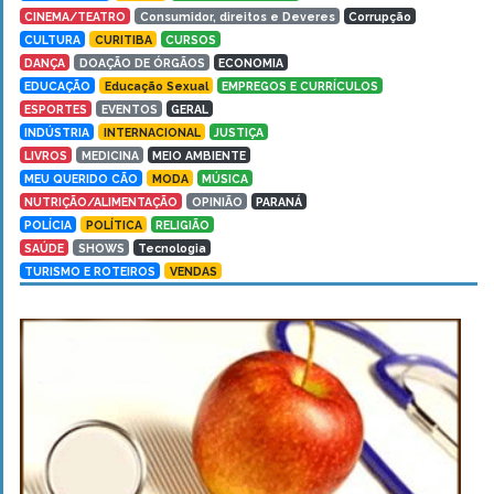
CINEMA/TEATRO
Consumidor, direitos e Deveres
Corrupção
CULTURA
CURITIBA
CURSOS
DANÇA
DOAÇÃO DE ÓRGÃOS
ECONOMIA
EDUCAÇÃO
Educação Sexual
EMPREGOS E CURRÍCULOS
ESPORTES
EVENTOS
GERAL
INDÚSTRIA
INTERNACIONAL
JUSTIÇA
LIVROS
MEDICINA
MEIO AMBIENTE
MEU QUERIDO CÃO
MODA
MÚSICA
NUTRIÇÃO/ALIMENTAÇÃO
OPINIÃO
PARANÁ
POLÍCIA
POLÍTICA
RELIGIÃO
SAÚDE
SHOWS
Tecnologia
TURISMO E ROTEIROS
VENDAS