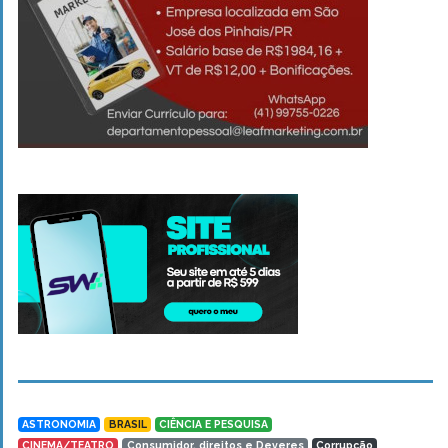
ASTRONOMIA
BRASIL
CIÊNCIA E PESQUISA
CINEMA/TEATRO
Consumidor, direitos e Deveres
Corrupção