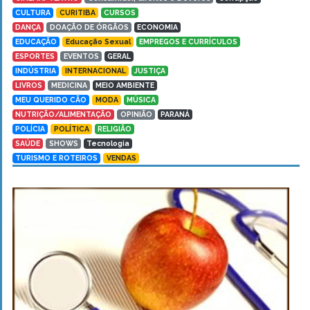
CULTURA
CURITIBA
CURSOS
DANÇA
DOAÇÃO DE ÓRGÃOS
ECONOMIA
EDUCAÇÃO
Educação Sexual
EMPREGOS E CURRÍCULOS
ESPORTES
EVENTOS
GERAL
INDÚSTRIA
INTERNACIONAL
JUSTIÇA
LIVROS
MEDICINA
MEIO AMBIENTE
MEU QUERIDO CÃO
MODA
MÚSICA
NUTRIÇÃO/ALIMENTAÇÃO
OPINIÃO
PARANÁ
POLÍCIA
POLÍTICA
RELIGIÃO
SAÚDE
SHOWS
Tecnologia
TURISMO E ROTEIROS
VENDAS