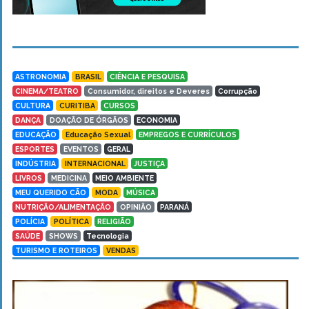
ASTRONOMIA
BRASIL
CIÊNCIA E PESQUISA
CINEMA/TEATRO
Consumidor, direitos e Deveres
Corrupção
CULTURA
CURITIBA
CURSOS
DANÇA
DOAÇÃO DE ÓRGÃOS
ECONOMIA
EDUCAÇÃO
Educação Sexual
EMPREGOS E CURRÍCULOS
ESPORTES
EVENTOS
GERAL
INDÚSTRIA
INTERNACIONAL
JUSTIÇA
LIVROS
MEDICINA
MEIO AMBIENTE
MEU QUERIDO CÃO
MODA
MÚSICA
NUTRIÇÃO/ALIMENTAÇÃO
OPINIÃO
PARANÁ
POLÍCIA
POLÍTICA
RELIGIÃO
SAÚDE
SHOWS
Tecnologia
TURISMO E ROTEIROS
VENDAS