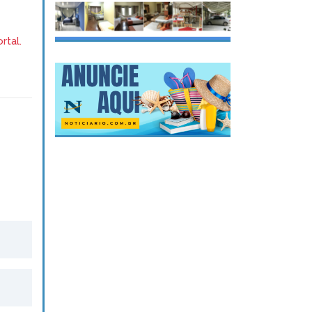
rtal.