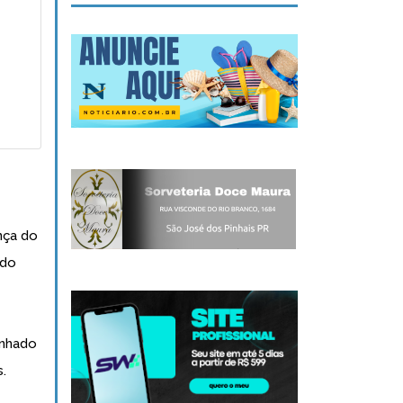
nça do
 do
inhado
.