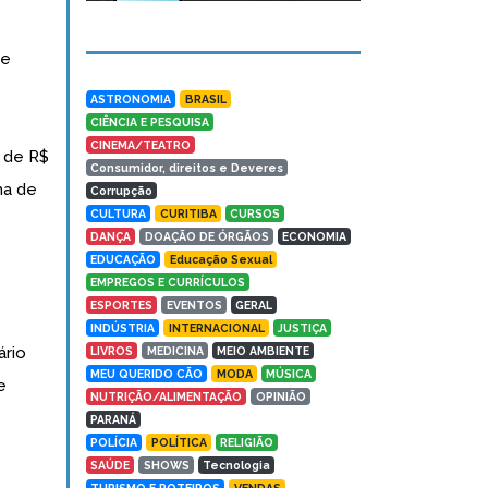
de
ASTRONOMIA
BRASIL
CIÊNCIA E PESQUISA
CINEMA/TEATRO
 de R$
Consumidor, direitos e Deveres
ma de
Corrupção
CULTURA
CURITIBA
CURSOS
DANÇA
DOAÇÃO DE ÓRGÃOS
ECONOMIA
EDUCAÇÃO
Educação Sexual
EMPREGOS E CURRÍCULOS
ESPORTES
EVENTOS
GERAL
INDÚSTRIA
INTERNACIONAL
JUSTIÇA
ário
LIVROS
MEDICINA
MEIO AMBIENTE
MEU QUERIDO CÃO
MODA
MÚSICA
e
NUTRIÇÃO/ALIMENTAÇÃO
OPINIÃO
PARANÁ
POLÍCIA
POLÍTICA
RELIGIÃO
SAÚDE
SHOWS
Tecnologia