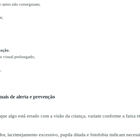
 antes não conseguiam;
m;
ração
;
o visual prolongado;
.
inais de alerta e prevenção
que algo está errado com a visão da criança, variam conforme a faixa et
edor, lacrimejamento excessivo, pupila ditada e fotofobia indicam necess