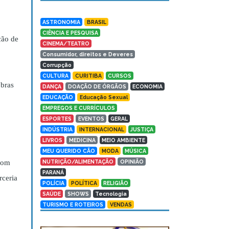
ASTRONOMIA
BRASIL
CIÊNCIA E PESQUISA
ção de
CINEMA/TEATRO
Consumidor, direitos e Deveres
Corrupção
CULTURA
CURITIBA
CURSOS
obras
DANÇA
DOAÇÃO DE ÓRGÃOS
ECONOMIA
EDUCAÇÃO
Educação Sexual
EMPREGOS E CURRÍCULOS
ESPORTES
EVENTOS
GERAL
INDÚSTRIA
INTERNACIONAL
JUSTIÇA
LIVROS
MEDICINA
MEIO AMBIENTE
MEU QUERIDO CÃO
MODA
MÚSICA
NUTRIÇÃO/ALIMENTAÇÃO
OPINIÃO
 com
PARANÁ
rceria
POLÍCIA
POLÍTICA
RELIGIÃO
SAÚDE
SHOWS
Tecnologia
TURISMO E ROTEIROS
VENDAS