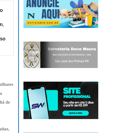
ro
n,
sso
milhares
ia
 há de
ultas,