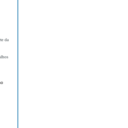
te da
alhos
no