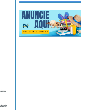
ária.
idade