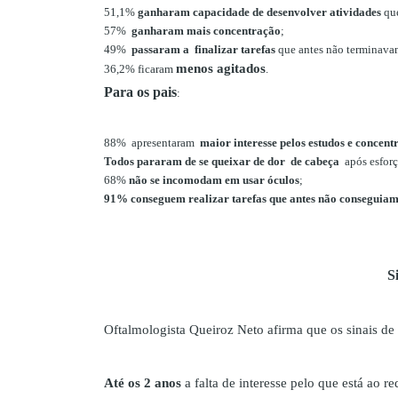
51,1%
ganharam capacidade de desenvolver atividades
que
57%
ganharam mais concentração
;
49%
passaram a finalizar tarefas
que antes não terminava
menos agitados
36,2% ficaram
.
Para os pais
:
88% apresentaram
maior interesse pelos estudos e concent
Todos pararam de se queixar de dor de cabeça
após esforç
68%
não se incomodam em usar óculos
;
91% conseguem realizar tarefas que antes não conseguiam
S
Oftalmologista Queiroz Neto afirma que os sinais de 
Até os 2 anos
a falta de interesse pelo que está ao r