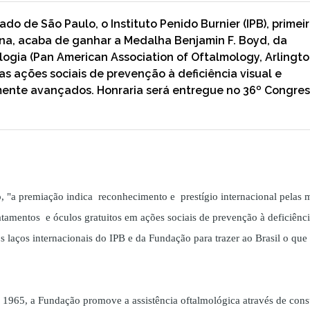
o de São Paulo, o Instituto Penido Burnier (IPB), primei
ina, acaba de ganhar a Medalha Benjamin F. Boyd, da
gia (Pan American Association of Oftalmology, Arlingto
las ações sociais de prevenção à deficiência visual e
mente avançados. Honraria será entregue no 36º Congre
o, "a premiação indica reconhecimento e prestígio internacional pelas 
atamentos e óculos gratuitos em ações sociais de prevenção à deficiênc
os laços internacionais do IPB e da Fundação para trazer ao Brasil o que
m 1965, a Fundação
promove a assistência oftalmológica através de cons