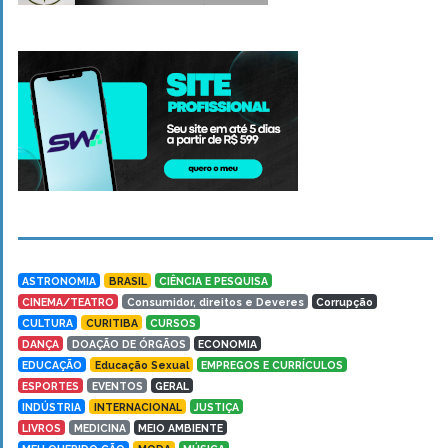
ASTRONOMIA
BRASIL
CIÊNCIA E PESQUISA
CINEMA/TEATRO
Consumidor, direitos e Deveres
Corrupção
CULTURA
CURITIBA
CURSOS
DANÇA
DOAÇÃO DE ÓRGÃOS
ECONOMIA
EDUCAÇÃO
Educação Sexual
EMPREGOS E CURRÍCULOS
ESPORTES
EVENTOS
GERAL
INDÚSTRIA
INTERNACIONAL
JUSTIÇA
LIVROS
MEDICINA
MEIO AMBIENTE