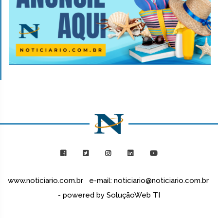
www.noticiario.com.br e-mail: noticiario@noticiario.com.br
- powered by SoluçãoWeb TI