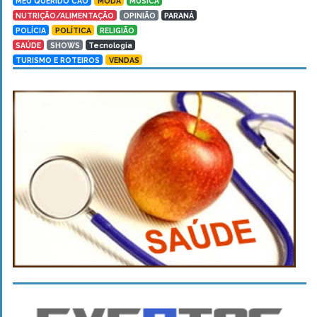
MEU QUERIDO CÃO
MODA
MÚSICA
NUTRIÇÃO/ALIMENTAÇÃO
OPINIÃO
PARANÁ
POLÍCIA
POLÍTICA
RELIGIÃO
SAÚDE
SHOWS
Tecnologia
TURISMO E ROTEIROS
VENDAS