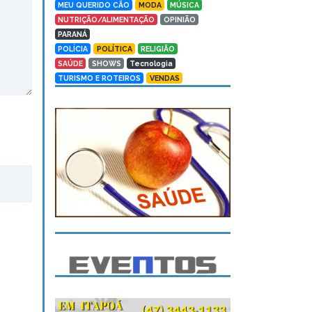
MEU QUERIDO CÃO
MODA
MÚSICA
NUTRIÇÃO/ALIMENTAÇÃO
OPINIÃO
PARANÁ
POLÍCIA
POLÍTICA
RELIGIÃO
SAÚDE
SHOWS
Tecnologia
TURISMO E ROTEIROS
VENDAS