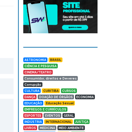
ASTRONOMIA
BRASIL
CIÊNCIA E PESQUISA
CINEMA/TEATRO
Consumidor, direitos e Deveres
Corrupção
CULTURA
CURITIBA
CURSOS
DANÇA
DOAÇÃO DE ÓRGÃOS
ECONOMIA
EDUCAÇÃO
Educação Sexual
EMPREGOS E CURRÍCULOS
ESPORTES
EVENTOS
GERAL
INDÚSTRIA
INTERNACIONAL
JUSTIÇA
LIVROS
MEDICINA
MEIO AMBIENTE