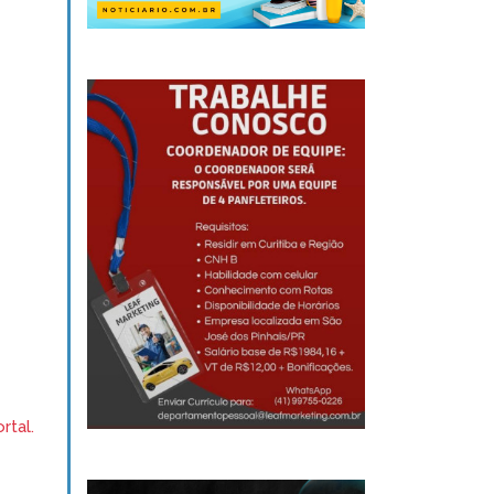
rtal.