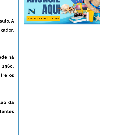
aulo. A
ixador,
dade há
 1960.
tre os
ção da
tantes