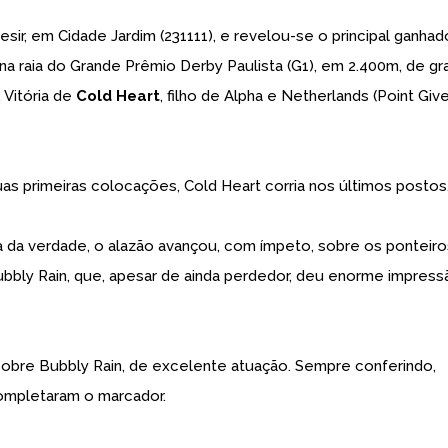
esir, em Cidade Jardim (231111), e revelou-se o principal ganhad
a raia do Grande Prêmio Derby Paulista (G1), em 2.400m, de g
 Vitória de
Cold
Heart
, filho de Alpha e Netherlands (Point Give
s primeiras colocações, Cold Heart corria nos últimos postos
a da verdade, o alazão avançou, com ímpeto, sobre os ponteiro
 Bubbly Rain, que, apesar de ainda perdedor, deu enorme impres
obre Bubbly Rain, de excelente atuação. Sempre conferindo,
completaram o marcador.