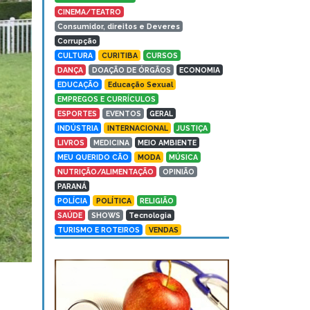
CINEMA/TEATRO
Consumidor, direitos e Deveres
Corrupção
CULTURA
CURITIBA
CURSOS
DANÇA
DOAÇÃO DE ÓRGÃOS
ECONOMIA
EDUCAÇÃO
Educação Sexual
EMPREGOS E CURRÍCULOS
ESPORTES
EVENTOS
GERAL
INDÚSTRIA
INTERNACIONAL
JUSTIÇA
LIVROS
MEDICINA
MEIO AMBIENTE
MEU QUERIDO CÃO
MODA
MÚSICA
NUTRIÇÃO/ALIMENTAÇÃO
OPINIÃO
PARANÁ
POLÍCIA
POLÍTICA
RELIGIÃO
SAÚDE
SHOWS
Tecnologia
TURISMO E ROTEIROS
VENDAS