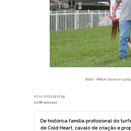
[foto] - Márcio Gusso e o jó
12-11-2023 19:12:54
(1268 acessos)
De histórica família profissional do turf
de Cold Heart, cavalo de criação e pr