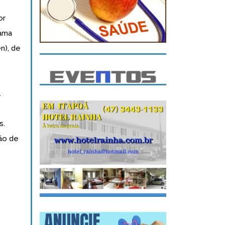
or
rama
n), de
.
s.
são de