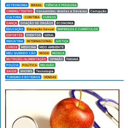
ASTRONOMIA
BRASIL
CIÊNCIA E PESQUISA
CINEMA/TEATRO
Consumidor, direitos e Deveres
Corrupção
CULTURA
CURITIBA
CURSOS
DANÇA
DOAÇÃO DE ÓRGÃOS
ECONOMIA
EDUCAÇÃO
Educação Sexual
EMPREGOS E CURRÍCULOS
ESPORTES
EVENTOS
GERAL
INDÚSTRIA
INTERNACIONAL
JUSTIÇA
LIVROS
MEDICINA
MEIO AMBIENTE
MEU QUERIDO CÃO
MODA
MÚSICA
NUTRIÇÃO/ALIMENTAÇÃO
OPINIÃO
PARANÁ
POLÍCIA
POLÍTICA
RELIGIÃO
SAÚDE
SHOWS
Tecnologia
TURISMO E ROTEIROS
VENDAS