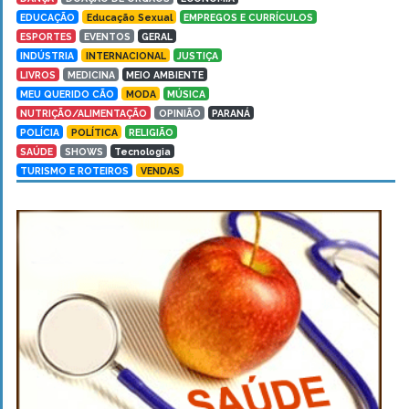
EDUCAÇÃO
Educação Sexual
EMPREGOS E CURRÍCULOS
ESPORTES
EVENTOS
GERAL
INDÚSTRIA
INTERNACIONAL
JUSTIÇA
LIVROS
MEDICINA
MEIO AMBIENTE
MEU QUERIDO CÃO
MODA
MÚSICA
NUTRIÇÃO/ALIMENTAÇÃO
OPINIÃO
PARANÁ
POLÍCIA
POLÍTICA
RELIGIÃO
SAÚDE
SHOWS
Tecnologia
TURISMO E ROTEIROS
VENDAS