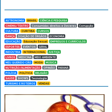
ASTRONOMIA
BRASIL
CIÊNCIA E PESQUISA
CINEMA/TEATRO
Consumidor, direitos e Deveres
Corrupção
CULTURA
CURITIBA
CURSOS
DANÇA
DOAÇÃO DE ÓRGÃOS
ECONOMIA
EDUCAÇÃO
Educação Sexual
EMPREGOS E CURRÍCULOS
ESPORTES
EVENTOS
GERAL
INDÚSTRIA
INTERNACIONAL
JUSTIÇA
LIVROS
MEDICINA
MEIO AMBIENTE
MEU QUERIDO CÃO
MODA
MÚSICA
NUTRIÇÃO/ALIMENTAÇÃO
OPINIÃO
PARANÁ
POLÍCIA
POLÍTICA
RELIGIÃO
SAÚDE
SHOWS
Tecnologia
TURISMO E ROTEIROS
VENDAS