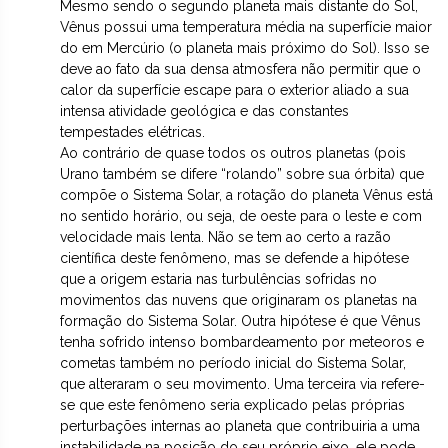
Mesmo sendo o segundo planeta mais distante do Sol,
Vênus possui uma temperatura média na superfície maior
do em Mercúrio (o planeta mais próximo do Sol). Isso se
deve ao fato da sua densa atmosfera não permitir que o
calor da superfície escape para o exterior aliado a sua
intensa atividade geológica e das constantes
tempestades elétricas.
Ao contrário de quase todos os outros planetas (pois
Urano também se difere “rolando” sobre sua órbita) que
compõe o Sistema Solar, a rotação do planeta Vênus está
no sentido horário, ou seja, de oeste para o leste e com
velocidade mais lenta. Não se tem ao certo a razão
científica deste fenômeno, mas se defende a hipótese
que a origem estaria nas turbulências sofridas no
movimentos das nuvens que originaram os planetas na
formação do Sistema Solar. Outra hipótese é que Vênus
tenha sofrido intenso bombardeamento por meteoros e
cometas também no período inicial do Sistema Solar,
que alteraram o seu movimento. Uma terceira via refere-
se que este fenômeno seria explicado pelas próprias
perturbações internas ao planeta que contribuiria a uma
instabilidade na posição do seu próprio eixo, ele pode