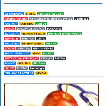
ASTRONOMIA
BRASIL
CIÊNCIA E PESQUISA
CINEMA/TEATRO
Consumidor, direitos e Deveres
Corrupção
CULTURA
CURITIBA
CURSOS
DANÇA
DOAÇÃO DE ÓRGÃOS
ECONOMIA
EDUCAÇÃO
Educação Sexual
EMPREGOS E CURRÍCULOS
ESPORTES
EVENTOS
GERAL
INDÚSTRIA
INTERNACIONAL
JUSTIÇA
LIVROS
MEDICINA
MEIO AMBIENTE
MEU QUERIDO CÃO
MODA
MÚSICA
NUTRIÇÃO/ALIMENTAÇÃO
OPINIÃO
PARANÁ
POLÍCIA
POLÍTICA
RELIGIÃO
SAÚDE
SHOWS
Tecnologia
TURISMO E ROTEIROS
VENDAS