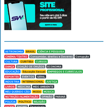
ASTRONOMIA
BRASIL
CIÊNCIA E PESQUISA
CINEMA/TEATRO
Consumidor, direitos e Deveres
Corrupção
CULTURA
CURITIBA
CURSOS
DANÇA
DOAÇÃO DE ÓRGÃOS
ECONOMIA
EDUCAÇÃO
Educação Sexual
EMPREGOS E CURRÍCULOS
ESPORTES
EVENTOS
GERAL
INDÚSTRIA
INTERNACIONAL
JUSTIÇA
LIVROS
MEDICINA
MEIO AMBIENTE
MEU QUERIDO CÃO
MODA
MÚSICA
NUTRIÇÃO/ALIMENTAÇÃO
OPINIÃO
PARANÁ
POLÍCIA
POLÍTICA
RELIGIÃO
SAÚDE
SHOWS
Tecnologia