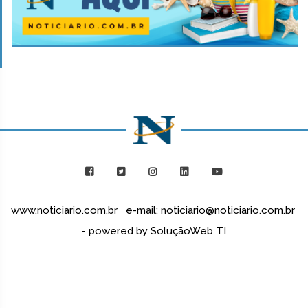
www.noticiario.com.br e-mail: noticiario@noticiario.com.br
- powered by SoluçãoWeb TI