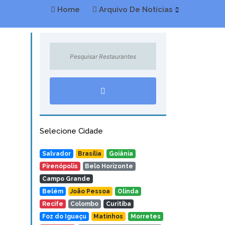
Home
Arquivo De Notícias
Selecione Cidade
Salvador
Brasília
Goiânia
Pirenópolis
Belo Horizonte
Campo Grande
Belém
João Pessoa
Olinda
Recife
Colombo
Curitiba
Foz do Iguaçu
Matinhos
Morretes