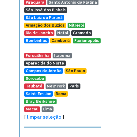
Piraquara
Santo Antonio da Platina
São José dos Pinhais
São Luiz do Purunã
Armação dos Búzios
Nitreroi
Rio de Janeiro
Natal
Gramado
Bombinhas
Camboriú
Florianópolis
Forquilhinha
Itapema
Aparecida do Norte
Campos do Jordão
São Paulo
Sorocaba
Taubaté
New York
Paris
Saint-Emilion
Roma
Bray, Berkshire
Macau
Lima
[
limpar seleção
]