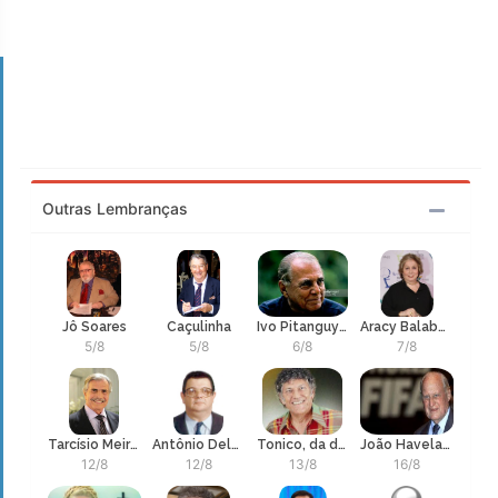
Outras Lembranças
Jô Soares
Caçulinha
Ivo Pitanguy - Ivo Hélcio Jardim de Campos Pitanguy, cirurgião plástico
Aracy Balabanian
5/8
5/8
6/8
7/8
Tarcísio Meira, ator
Antônio Delfim Netto
Tonico, da dupla sertaneja que vendeu 150 milhões de discos
João Havelange, ex-residente da Federação Internacional de Futebol
12/8
12/8
13/8
16/8