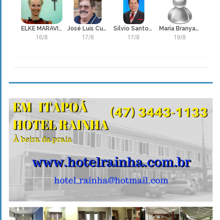
ELKE MARAVILHA, Elke Georgievna Grunnupp, atriz e modelo
José Luis Cutrale
Silvio Santos, Senor Abravanel
Maria Branyas Morera
16/8
17/8
17/8
19/8