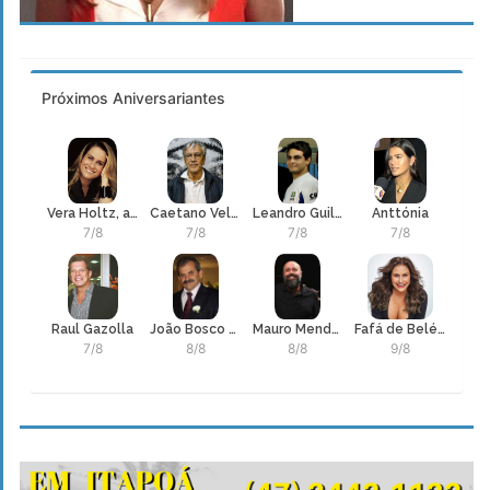
Próximos Aniversariantes
Vera Holtz, atriz
Caetano Veloso
Leandro Guilheiro
Anttónia
7/8
7/8
7/8
7/8
Raul Gazolla
João Bosco Nonato Fernandes
Mauro Mendonça Filho
Fafá de Belém, Maria de Fátima Palha de Figueiredo
7/8
8/8
8/8
9/8