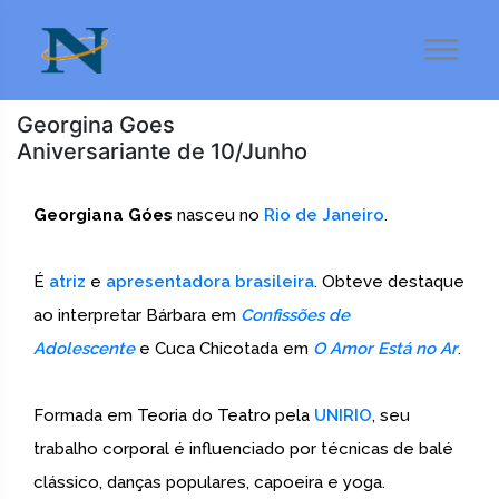
Georgina Goes
Aniversariante de 10/Junho
Georgiana Góes
nasceu no
Rio de Janeiro
.
É
atriz
e
apresentadora
brasileira
. Obteve destaque
ao interpretar Bárbara em
Confissões de
Adolescente
e Cuca Chicotada em
O Amor Está no Ar
.
Formada em Teoria do Teatro pela
UNIRIO
, seu
trabalho corporal é influenciado por técnicas de balé
clássico, danças populares, capoeira e yoga.