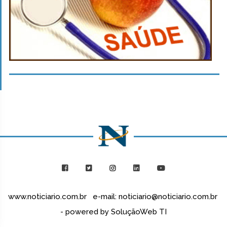
www.noticiario.com.br e-mail: noticiario@noticiario.com.br
- powered by SoluçãoWeb TI