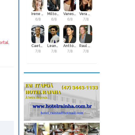
Irene Ravache
Milton Neves
Vanessa Gerbelli
Vera Holtz, atriz
6/8
6/8
6/8
7/8
rtal.
Caetano Veloso
Leandro Guilheiro
Anttónia
Raul Gazolla
7/8
7/8
7/8
7/8