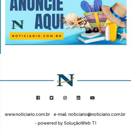
www.noticiario.com.br e-mail: noticiario@noticiario.com.br
- powered by SoluçãoWeb TI