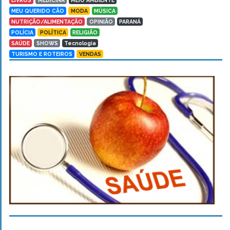
LIVROS
MEDICINA
MEIO AMBIENTE
MEU QUERIDO CÃO
MODA
MÚSICA
NUTRIÇÃO/ALIMENTAÇÃO
OPINIÃO
PARANÁ
POLÍCIA
POLÍTICA
RELIGIÃO
SAÚDE
SHOWS
Tecnologia
TURISMO E ROTEIROS
VENDAS