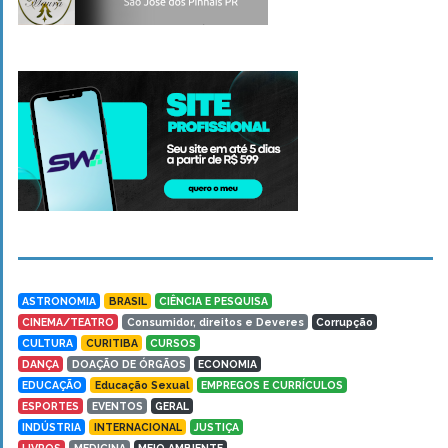
ASTRONOMIA
BRASIL
CIÊNCIA E PESQUISA
CINEMA/TEATRO
Consumidor, direitos e Deveres
Corrupção
CULTURA
CURITIBA
CURSOS
DANÇA
DOAÇÃO DE ÓRGÃOS
ECONOMIA
EDUCAÇÃO
Educação Sexual
EMPREGOS E CURRÍCULOS
ESPORTES
EVENTOS
GERAL
INDÚSTRIA
INTERNACIONAL
JUSTIÇA