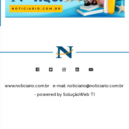
www.noticiario.com.br e-mail: noticiario@noticiario.com.br
- powered by SoluçãoWeb TI