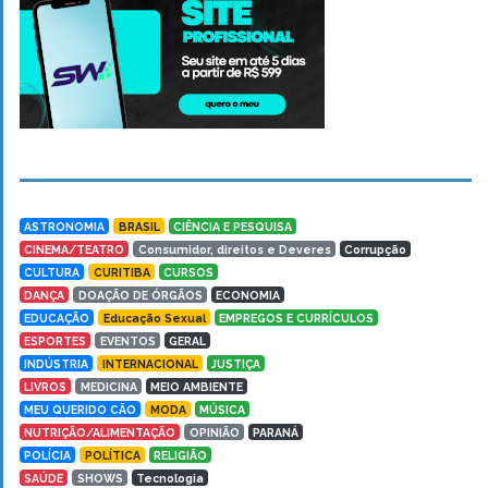
ASTRONOMIA
BRASIL
CIÊNCIA E PESQUISA
CINEMA/TEATRO
Consumidor, direitos e Deveres
Corrupção
CULTURA
CURITIBA
CURSOS
DANÇA
DOAÇÃO DE ÓRGÃOS
ECONOMIA
EDUCAÇÃO
Educação Sexual
EMPREGOS E CURRÍCULOS
ESPORTES
EVENTOS
GERAL
INDÚSTRIA
INTERNACIONAL
JUSTIÇA
LIVROS
MEDICINA
MEIO AMBIENTE
MEU QUERIDO CÃO
MODA
MÚSICA
NUTRIÇÃO/ALIMENTAÇÃO
OPINIÃO
PARANÁ
POLÍCIA
POLÍTICA
RELIGIÃO
SAÚDE
SHOWS
Tecnologia