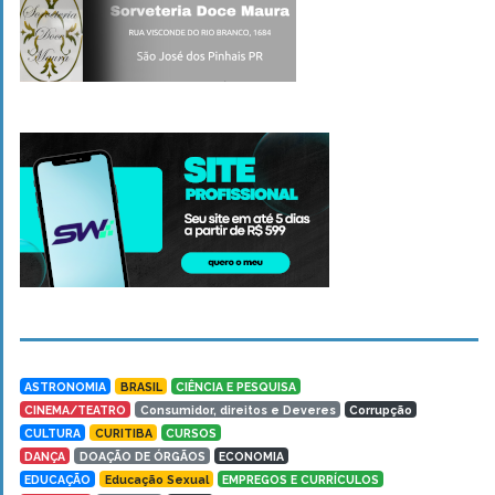
ASTRONOMIA
BRASIL
CIÊNCIA E PESQUISA
CINEMA/TEATRO
Consumidor, direitos e Deveres
Corrupção
CULTURA
CURITIBA
CURSOS
DANÇA
DOAÇÃO DE ÓRGÃOS
ECONOMIA
EDUCAÇÃO
Educação Sexual
EMPREGOS E CURRÍCULOS