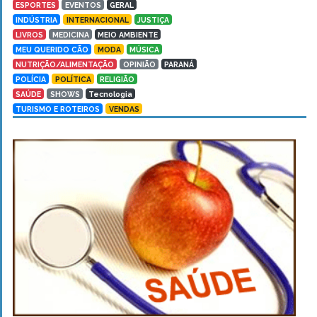
ESPORTES
EVENTOS
GERAL
INDÚSTRIA
INTERNACIONAL
JUSTIÇA
LIVROS
MEDICINA
MEIO AMBIENTE
MEU QUERIDO CÃO
MODA
MÚSICA
NUTRIÇÃO/ALIMENTAÇÃO
OPINIÃO
PARANÁ
POLÍCIA
POLÍTICA
RELIGIÃO
SAÚDE
SHOWS
Tecnologia
TURISMO E ROTEIROS
VENDAS