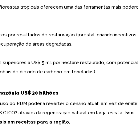
s florestas tropicais oferecem uma das ferramentas mais poder
por resultados de restauração florestal, criando incentivos
 recuperação de áreas degradadas.
s superiores a US$ 5 mil por hectare restaurado, com potencia
obais de dióxido de carbono em toneladas).
azônia US$ 30 bilhões
so do RDM poderia reverter o cenário atual: em vez de emitir
8 GtCO? através da regeneração natural em larga escala.
Isso
is em receitas para a região.