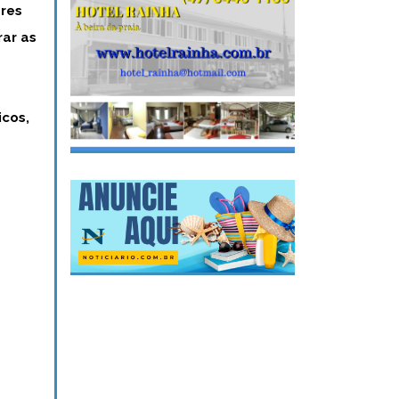
ares
rar as
icos,