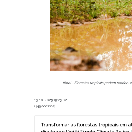
[foto] - Florestas tropicais podem render
13-10-2025 19:23:02
(445 acessos)
Transformar as florestas tropicais em 
divulgado (251013) pelo Climate Policy I