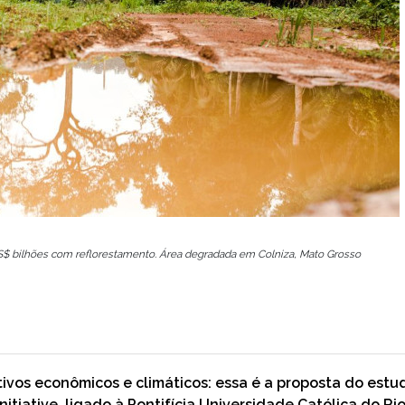
 US$ bilhões com reflorestamento. Área degradada em Colniza, Mato Grosso
ativos econômicos e climáticos: essa é a proposta do estu
nitiative, ligado à Pontifícia Universidade Católica do Ri