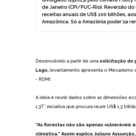
de Janeiro (CPI/PUC-Rio). Reversão d
receitas anuais de US$ 100 bilhões, aos
Amazônica. Só a Amazônia poder´sa ren
Desenvolvido a partir de uma
solicitação do
Lago,
levantamento apresenta o Mecanismo 
- RDM).
A ideia é reunir dados sobre as dimensões ec
1,3T”, iniciativa que procura reunir US$ 1,3 trilh
“As florestas não são apenas vulneráveis à
climática.” Assim explica Juliano Assunção