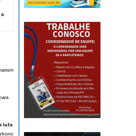
 a
hanism
para
a luta
arbono