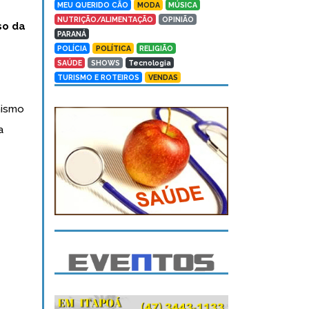
MEU QUERIDO CÃO
MODA
MÚSICA
NUTRIÇÃO/ALIMENTAÇÃO
OPINIÃO
so da
PARANÁ
POLÍCIA
POLÍTICA
RELIGIÃO
SAÚDE
SHOWS
Tecnologia
TURISMO E ROTEIROS
VENDAS
nismo
a