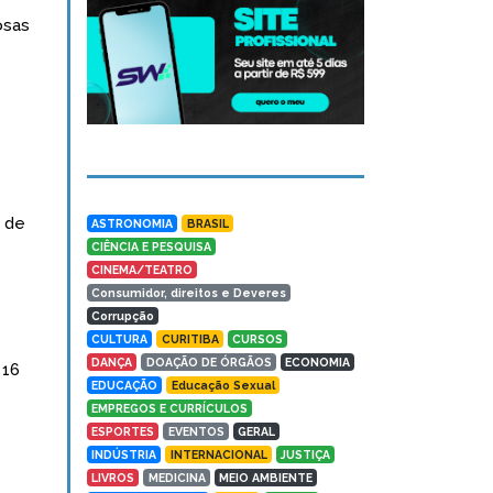
osas
l de
ASTRONOMIA
BRASIL
CIÊNCIA E PESQUISA
CINEMA/TEATRO
Consumidor, direitos e Deveres
Corrupção
CULTURA
CURITIBA
CURSOS
DANÇA
DOAÇÃO DE ÓRGÃOS
ECONOMIA
 16
EDUCAÇÃO
Educação Sexual
EMPREGOS E CURRÍCULOS
ESPORTES
EVENTOS
GERAL
INDÚSTRIA
INTERNACIONAL
JUSTIÇA
LIVROS
MEDICINA
MEIO AMBIENTE