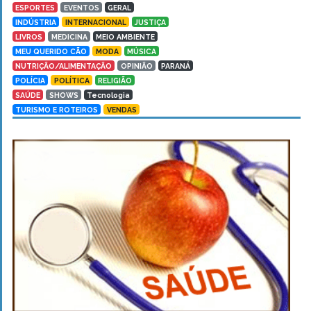
ESPORTES
EVENTOS
GERAL
INDÚSTRIA
INTERNACIONAL
JUSTIÇA
LIVROS
MEDICINA
MEIO AMBIENTE
MEU QUERIDO CÃO
MODA
MÚSICA
NUTRIÇÃO/ALIMENTAÇÃO
OPINIÃO
PARANÁ
POLÍCIA
POLÍTICA
RELIGIÃO
SAÚDE
SHOWS
Tecnologia
TURISMO E ROTEIROS
VENDAS