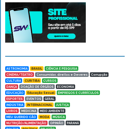
ASTRONOMIA
BRASIL
CIÊNCIA E PESQUISA
CINEMA/TEATRO
Consumidor, direitos e Deveres
Corrupção
CULTURA
CURITIBA
CURSOS
DANÇA
DOAÇÃO DE ÓRGÃOS
ECONOMIA
EDUCAÇÃO
Educação Sexual
EMPREGOS E CURRÍCULOS
ESPORTES
EVENTOS
GERAL
INDÚSTRIA
INTERNACIONAL
JUSTIÇA
LIVROS
MEDICINA
MEIO AMBIENTE
MEU QUERIDO CÃO
MODA
MÚSICA
NUTRIÇÃO/ALIMENTAÇÃO
OPINIÃO
PARANÁ