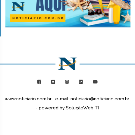
www.noticiario.com.br e-mail: noticiario@noticiario.com.br
- powered by SoluçãoWeb TI