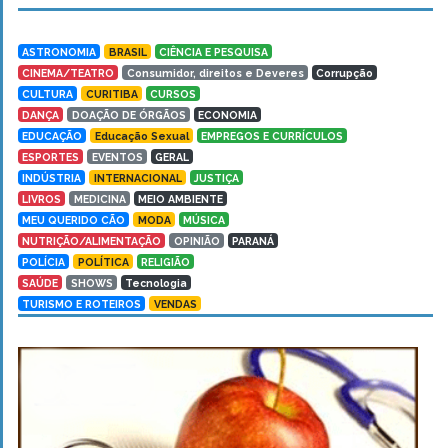
ASTRONOMIA
BRASIL
CIÊNCIA E PESQUISA
CINEMA/TEATRO
Consumidor, direitos e Deveres
Corrupção
CULTURA
CURITIBA
CURSOS
DANÇA
DOAÇÃO DE ÓRGÃOS
ECONOMIA
EDUCAÇÃO
Educação Sexual
EMPREGOS E CURRÍCULOS
ESPORTES
EVENTOS
GERAL
INDÚSTRIA
INTERNACIONAL
JUSTIÇA
LIVROS
MEDICINA
MEIO AMBIENTE
MEU QUERIDO CÃO
MODA
MÚSICA
NUTRIÇÃO/ALIMENTAÇÃO
OPINIÃO
PARANÁ
POLÍCIA
POLÍTICA
RELIGIÃO
SAÚDE
SHOWS
Tecnologia
TURISMO E ROTEIROS
VENDAS