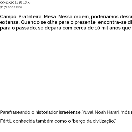
09-11-2021 18:18:53
(1171 acessos)
Campo. Prateleira. Mesa. Nessa ordem, poderíamos descre
extensa. Quando se olha para o presente, encontra-se di
para o passado, se depara com cerca de 10 mil anos que 
Parafraseando o historiador israelense, Yuval Noah Harari, “n
Fértil, conhecida também como o ‘berço da civilização."