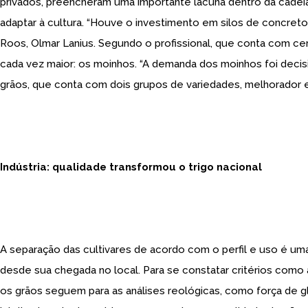
privados, preencheram uma importante lacuna dentro da cadeia 
adaptar à cultura. “Houve o investimento em silos de concreto
Roos, Olmar Lanius. Segundo o profissional, que conta com ce
cada vez maior: os moinhos. “A demanda dos moinhos foi dec
grãos, que conta com dois grupos de variedades, melhorador e 
Indústria: qualidade transformou o trigo nacional
A separação das cultivares de acordo com o perfil e uso é uma
desde sua chegada no local. Para se constatar critérios como 
os grãos seguem para as análises reológicas, como força de g