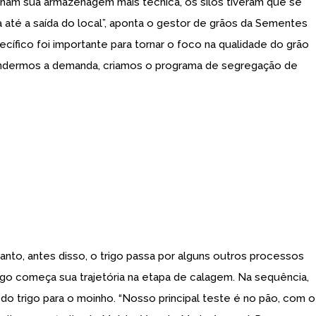
ornam sua armazenagem mais técnica, os silos tiveram que se
 até a saída do local”, aponta o gestor de grãos da Sementes
ífico foi importante para tornar o foco na qualidade do grão
tendermos a demanda, criamos o programa de segregação de
nto, antes disso, o trigo passa por alguns outros processos
rigo começa sua trajetória na etapa de calagem. Na sequência,
 do trigo para o moinho. “Nosso principal teste é no pão, com o