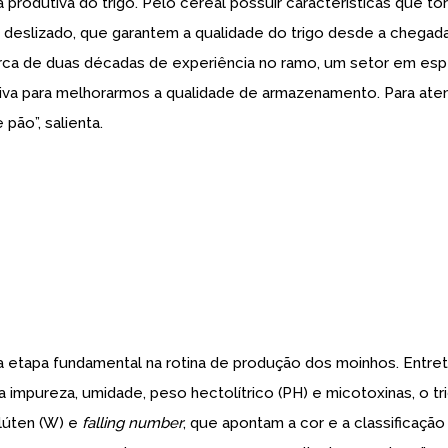
produtiva do trigo. Pelo cereal possuir características que t
 deslizado, que garantem a qualidade do trigo desde a chegada
rca de duas décadas de experiência no ramo, um setor em espec
isiva para melhorarmos a qualidade de armazenamento. Para a
pão”, salienta.
 etapa fundamental na rotina de produção dos moinhos. Entreta
a impureza, umidade, peso hectolítrico (PH) e micotoxinas, o t
lúten (W) e
falling number
, que apontam a cor e a classificação