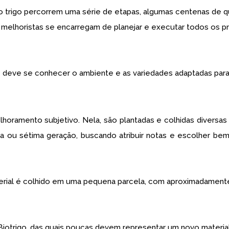
do trigo percorrem uma série de etapas, algumas centenas de
 melhoristas se encarregam de planejar e executar todos os p
deve se conhecer o ambiente e as variedades adaptadas para a
ramento subjetivo. Nela, são plantadas e colhidas diversas 
exta ou sétima geração, buscando atribuir notas e escolher b
l é colhido em uma pequena parcela, com aproximadamente 5
iotrigo, das quais poucas devem representar um novo material