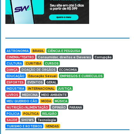
ASTRONOMIA
BRASIL
CIÊNCIA E PESQUISA
CINEMA/TEATRO
Consumidor, direitos e Deveres
Corrupção
CULTURA
CURITIBA
CURSOS
DANÇA
DOAÇÃO DE ÓRGÃOS
ECONOMIA
EDUCAÇÃO
Educação Sexual
EMPREGOS E CURRÍCULOS
ESPORTES
EVENTOS
GERAL
INDÚSTRIA
INTERNACIONAL
JUSTIÇA
LIVROS
MEDICINA
MEIO AMBIENTE
MEU QUERIDO CÃO
MODA
MÚSICA
NUTRIÇÃO/ALIMENTAÇÃO
OPINIÃO
PARANÁ
POLÍCIA
POLÍTICA
RELIGIÃO
SAÚDE
SHOWS
Tecnologia
TURISMO E ROTEIROS
VENDAS