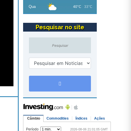
Qua
40°C
33°C
Pesquisar no site