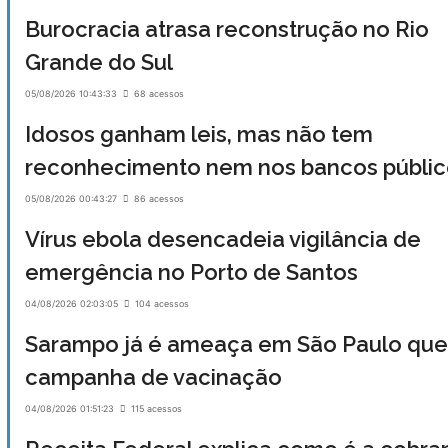
Burocracia atrasa reconstrução no Rio
Grande do Sul
05/08/2026 10:43:33
68 acessos
Idosos ganham leis, mas não tem
reconhecimento nem nos bancos públic
05/08/2026 00:43:27
86 acessos
Vírus ebola desencadeia vigilância de
emergência no Porto de Santos
04/08/2026 02:03:05
104 acessos
Sarampo já é ameaça em São Paulo que
campanha de vacinação
04/08/2026 01:51:23
115 acessos