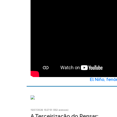
El Niño, fen
15/07/2026 15:27:51 (552 acessos)
A Terceirização do Pensar: