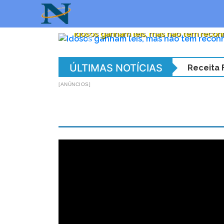
Idosos ganham leis, mas não tem reco
Previous
ÚLTIMAS NOTÍCIAS
Receita 
[ANÚNCIOS]