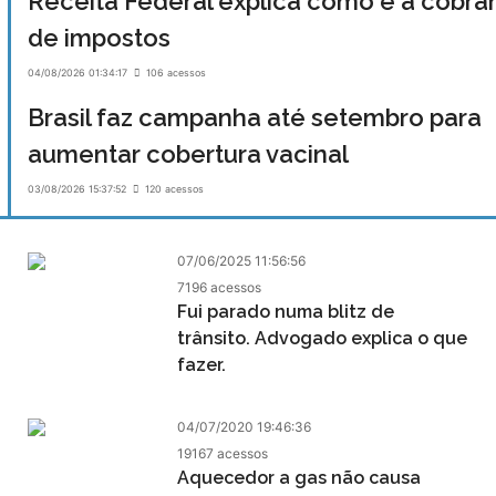
Receita Federal explica como é a cobra
de impostos
04/08/2026 01:34:17
106 acessos
Brasil faz campanha até setembro para
aumentar cobertura vacinal
03/08/2026 15:37:52
120 acessos
07/06/2025 11:56:56
7196 acessos
Fui parado numa blitz de
trânsito. Advogado explica o que
fazer.
04/07/2020 19:46:36
19167 acessos
Aquecedor a gas não causa