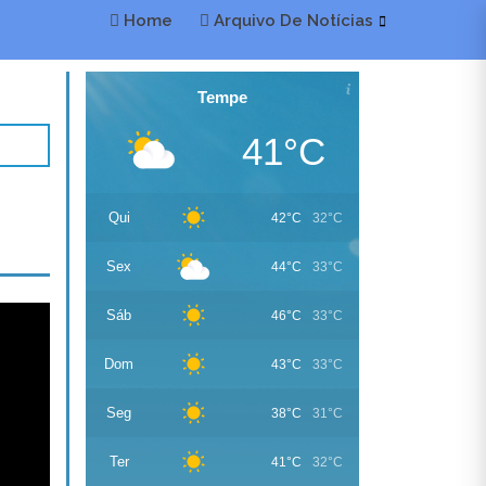
Home
Arquivo De Notícias
ext
Tempe
41°C
Qui
42°C
32°C
Sex
44°C
33°C
Sáb
46°C
33°C
Dom
43°C
33°C
Seg
38°C
31°C
Ter
41°C
32°C