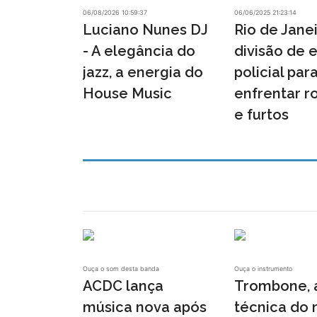
06/08/2026 10:59:37
06/06/2025 21:23:14
Luciano Nunes DJ
Rio de Janei
- A elegância do
divisão de e
jazz, a energia do
policial par
House Music
enfrentar r
e furtos
Ouça o som desta banda
Ouça o instrumento
ACDC lança
Trombone, 
música nova após
técnica do 