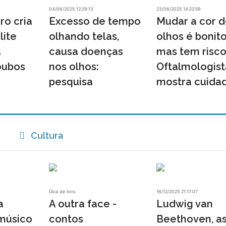
04/06/2025 12:29:13
23/06/2025 14:22:59
ro cria
Excesso de tempo
Mudar a cor 
lite
olhando telas,
olhos é bonito
a
causa doenças
mas tem risco
oubos
nos olhos:
Oftalmologist
pesquisa
mostra cuidad
Cultura
Dica de livro
16/12/2025 21:17:07
a
A outra face -
Ludwig van
músico
contos
Beethoven, as