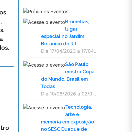
dos
,
Bromélias,
lugar
s.
especial no Jardim
a
Botânico do RJ
os.
Dia 17/04/2023 a 17/04/2100
São Paulo
mostra Copa
do Mundo, Brasil em
Todas
Dia 10/06/2026 a 02/08/2026
Tecnologia,
arte e
memória em exposição
tro
no SESC Duaque de