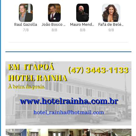
Raul Gazolla
João Bosco Nonato Fernandes
Mauro Mendonça Filho
Fafá de Belém, Maria de Fátima Palha de Figueiredo
7/8
8/8
8/8
9/8