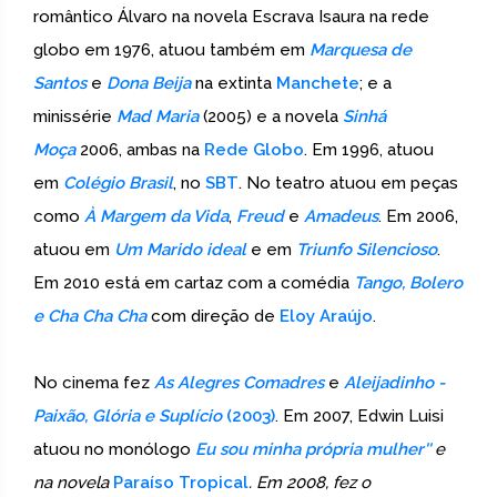
romântico Álvaro na novela Escrava Isaura na rede
globo em 1976, atuou também em
Marquesa de
Santos
e
Dona Beija
na extinta
Manchete
; e a
minissérie
Mad Maria
(2005) e a novela
Sinhá
Moça
2006, ambas na
Rede Globo
. Em 1996, atuou
em
Colégio Brasil
, no
SBT
. No teatro atuou em peças
como
À Margem da Vida
,
Freud
e
Amadeus
. Em 2006,
atuou em
Um Marido ideal
e em
Triunfo Silencioso
.
Em 2010 está em cartaz com a comédia
Tango, Bolero
e Cha Cha Cha
com direção de
Eloy Araújo
.
No cinema fez
As Alegres Comadres
e
Aleijadinho -
Paixão, Glória e Suplício
(2003)
. Em 2007, Edwin Luisi
atuou no monólogo
Eu sou minha própria mulher''
e
na novela
Paraíso Tropical
. Em 2008, fez o