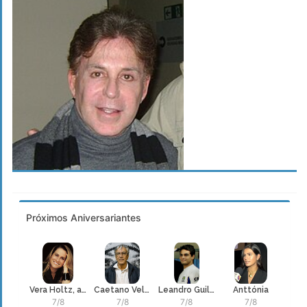
Próximos Aniversariantes
Vera Holtz, atriz
Caetano Veloso
Leandro Guilheiro
Anttónia
7/8
7/8
7/8
7/8